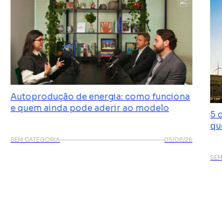
Autoprodução de energia: como funciona
e quem ainda pode aderir ao modelo
5 
qu
SEM CATEGORIA
05/08/26
SEM