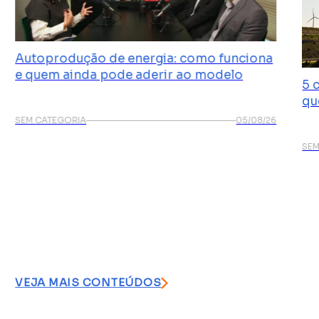
Autoprodução de energia: como funciona
e quem ainda pode aderir ao modelo
5 
qu
SEM CATEGORIA
05/08/26
SEM
VEJA MAIS CONTEÚDOS