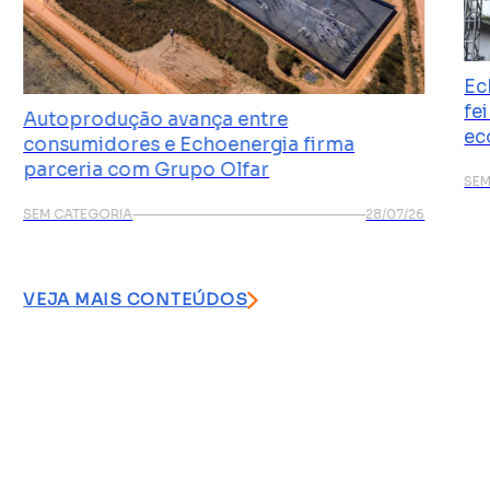
Ec
fe
Autoprodução avança entre
ec
consumidores e Echoenergia firma
parceria com Grupo Olfar
SEM
SEM CATEGORIA
28/07/26
VEJA MAIS CONTEÚDOS