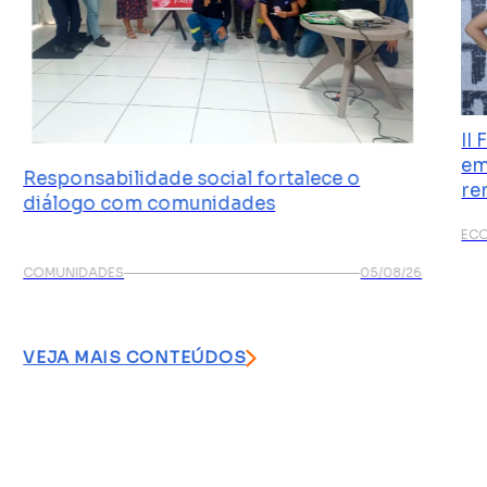
II
em
Responsabilidade social fortalece o
re
diálogo com comunidades
ECO
COMUNIDADES
05/08/26
VEJA MAIS CONTEÚDOS